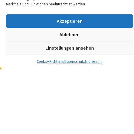
Merkmale und Funktionen beeinträchtigt werden.
96515 Sonneberg
Telefon: 03675 468890
Fax: 03675 4688931
Akzeptieren
Email:
sekretariat@gymson.de
Ablehnen
Einstellungen ansehen
Cookie-Richtlinie
Datenschutz
Impressum