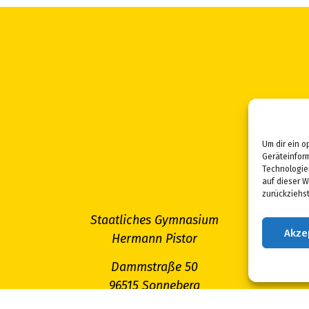
Um dir ein o
Geräteinfor
Technologie
auf dieser W
zurückziehs
Staatliches Gymnasium
Akze
Hermann Pistor
Dammstraße 50
96515 Sonneberg