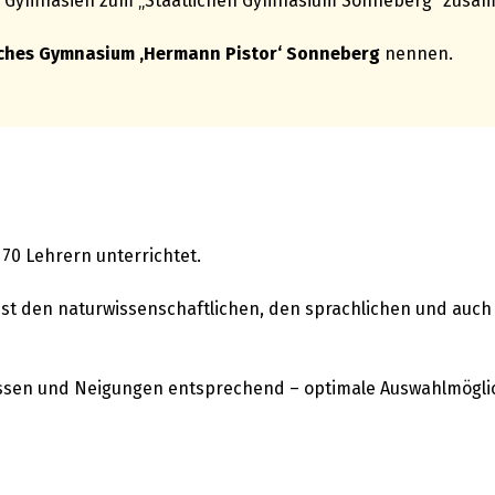
en Gymnasien zum „Staatlichen Gymnasium Sonneberg“ zusa
iches Gymnasium ‚Hermann Pistor‘ Sonneberg
nennen.
70 Lehrern unterrichtet.
st den naturwissenschaftlichen, den sprachlichen und auch
ressen und Neigungen entsprechend – optimale Auswahlmögli