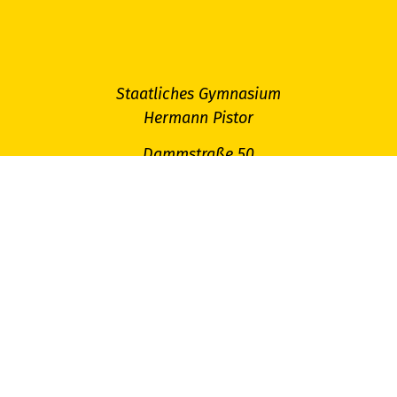
Staatliches Gymnasium
Hermann Pistor
Dammstraße 50
96515 Sonneberg
Telefon: 03675 468890
Fax: 03675 4688931
Email:
sekretariat@gymson.de