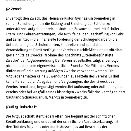
§2 Zweck
Er verfolgt den Zweck, das Hermann-Pistor-Gymnasium Sonneberg in
seinen Bemühungen um die Bildung und Erziehung der Schüler zu
unterstützen. Aufgabenbereiche sind:- die Zusammenarbeit mit Schüler-,
Eltern- und Lehrervertretungen,- die Mithilfe bei der Beschaffung von Lehr-
und Lernmitteln,- die finanzielle Förderung der Schuljugendarbeit,- die
Unterstützung bei Schülerfahrten, kulturellen und sportlichen
Veranstaltungen.Damit verfolgt der Verein ausschließlich und unmittelbar
gemeinnützige Zwecke im Sinne des Abschnitts „Steuerbegünstigte
Zwecke“ der Abgabenordnung.Der Verein ist selbstlos tätig. Er verfolgt
nicht in erster Linie eigenwirtschaftliche Zwecke. Die Mittel des Vereins
dürfen nur für die satzungsmäßigen Zwecke verwendet werden. Die
Mitglieder erhalten keine Zuwendungen aus Mitteln des Vereins.Es darf
keine Person durch Ausgaben und Vergütungen, die dem Zweck des
Vereins fremd sind, begünstigt werden.Bei Auflösung oder Aufhebung des
Vereins oder bei Wegfall seines bisherigen Zwecks fällt das Vermögen dem
Nautiland Schauaquarium, Markt 2 in Sonneberg zu.
§3 Mitgliedschaft
Die Mitgliedschaft steht jedem offen. Sie beginnt mit der schriftlichen
Beitrittserklärung und endet mit der schriftlichen Austrittserklärung, mit
dem Tod des Mitglieds oder durch Ausschluss auf Beschluss der