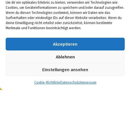
Um dir ein optimales Erlebnis zu bieten, verwenden wir Technologien wie
Cookies, um Geräteinformationen zu speichern und/oder darauf zuzugreifen.
Wenn du diesen Technologien zustimmst, können wir Daten wie das
Surfverhalten oder eindeutige IDs auf dieser Website verarbeiten. Wenn du
deine Einwilligung nicht erteilst oder zurückziehst, können bestimmte
Merkmale und Funktionen beeinträchtigt werden.
Staatliches Gymnasium
Hermann Pistor
Akzeptieren
Dammstraße 50
Ablehnen
96515 Sonneberg
Telefon: 03675 468890
Einstellungen ansehen
Fax: 03675 4688931
Email:
sekretariat@gymson.de
Cookie-Richtlinie
Datenschutz
Impressum