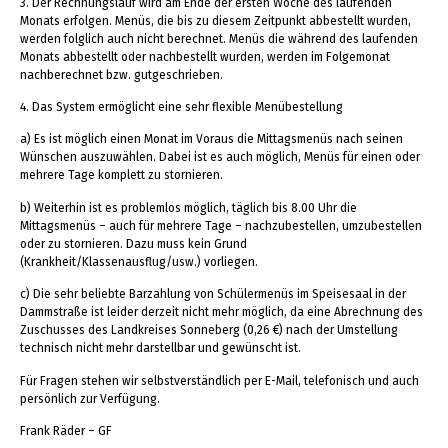
3. Der Rechnungslauf wird am Ende der ersten Woche des laufenden
Monats erfolgen. Menüs, die bis zu diesem Zeitpunkt abbestellt wurden,
werden folglich auch nicht berechnet. Menüs die während des laufenden
Monats abbestellt oder nachbestellt wurden, werden im Folgemonat
nachberechnet bzw. gutgeschrieben.
4. Das System ermöglicht eine sehr flexible Menübestellung
a) Es ist möglich einen Monat im Voraus die Mittagsmenüs nach seinen
Wünschen auszuwählen. Dabei ist es auch möglich, Menüs für einen oder
mehrere Tage komplett zu stornieren.
b) Weiterhin ist es problemlos möglich, täglich bis 8.00 Uhr die
Mittagsmenüs – auch für mehrere Tage – nachzubestellen, umzubestellen
oder zu stornieren. Dazu muss kein Grund
(Krankheit/Klassenausflug/usw.) vorliegen.
c) Die sehr beliebte Barzahlung von Schülermenüs im Speisesaal in der
Dammstraße ist leider derzeit nicht mehr möglich, da eine Abrechnung des
Zuschusses des Landkreises Sonneberg (0,26 €) nach der Umstellung
technisch nicht mehr darstellbar und gewünscht ist.
Für Fragen stehen wir selbstverständlich per E-Mail, telefonisch und auch
persönlich zur Verfügung.
Frank Räder – GF