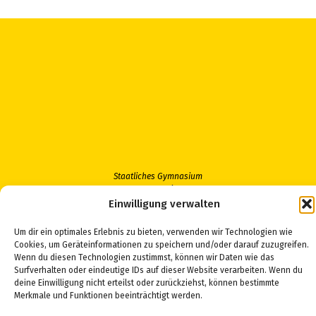
Staatliches Gymnasium
Hermann Pistor
Einwilligung verwalten
Dammstraße 50
96515 Sonneberg
Um dir ein optimales Erlebnis zu bieten, verwenden wir Technologien wie
Cookies, um Geräteinformationen zu speichern und/oder darauf zuzugreifen.
Telefon: 03675 468890
Wenn du diesen Technologien zustimmst, können wir Daten wie das
Fax: 03675 4688931
Surfverhalten oder eindeutige IDs auf dieser Website verarbeiten. Wenn du
Email:
sekretariat@gymson.de
deine Einwilligung nicht erteilst oder zurückziehst, können bestimmte
Merkmale und Funktionen beeinträchtigt werden.