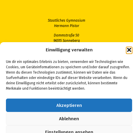
Staatliches Gymnasium
Hermann Pistor
Dammstraße 50
96515 Sonneberg
Einwilligung verwalten
Telefon: 03675 468890
Fax: 03675 4688931
Email:
sekretariat@gymson.de
Um dir ein optimales Erlebnis zu bieten, verwenden wir Technologien wie
Cookies, um Geräteinformationen zu speichern und/oder darauf zuzugreifen.
Wenn du diesen Technologien zustimmst, können wir Daten wie das
Surfverhalten oder eindeutige IDs auf dieser Website verarbeiten. Wenn du
deine Einwilligung nicht erteilst oder zurückziehst, können bestimmte
Merkmale und Funktionen beeinträchtigt werden.
Akzeptieren
Ablehnen
Einstellungen ansehen