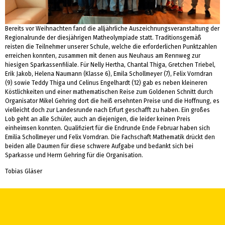
Bereits vor Weihnachten fand die alljährliche Auszeichnungsveranstaltung der
Regionalrunde der diesjährigen Matheolympiade statt. Traditionsgemäß
reisten die Teilnehmer unserer Schule, welche die erforderlichen Punktzahlen
erreichen konnten, zusammen mit denen aus Neuhaus am Rennweg zur
hiesigen Sparkassenfiliale. Für Nelly Hertha, Chantal Thiga, Gretchen Triebel,
Erik Jakob, Helena Naumann (Klasse 6), Emila Schollmeyer (7), Felix Vorndran
(9) sowie Teddy Thiga und Celinus Engelhardt (12) gab es neben kleineren
Köstlichkeiten und einer mathematischen Reise zum Goldenen Schnitt durch
Organisator Mikel Gehring dort die heiß ersehnten Preise und die Hoffnung, es
vielleicht doch zur Landesrunde nach Erfurt geschafft zu haben. Ein großes
Lob geht an alle Schüler, auch an diejenigen, die leider keinen Preis
einheimsen konnten. Qualifiziert für die Endrunde Ende Februar haben sich
Emilia Schollmeyer und Felix Vorndran. Die Fachschaft Mathematik drückt den
beiden alle Daumen für diese schwere Aufgabe und bedankt sich bei
Sparkasse und Herrn Gehring für die Organisation.
Tobias Gläser